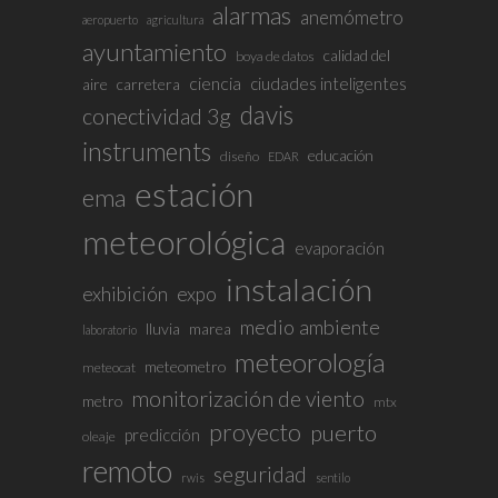
alarmas
anemómetro
aeropuerto
agricultura
ayuntamiento
calidad del
boya de datos
ciencia
ciudades inteligentes
aire
carretera
davis
conectividad 3g
instruments
educación
diseño
EDAR
estación
ema
meteorológica
evaporación
instalación
exhibición
expo
medio ambiente
lluvia
marea
laboratorio
meteorología
meteometro
meteocat
monitorización de viento
metro
mtx
proyecto
puerto
predicción
oleaje
remoto
seguridad
rwis
sentilo