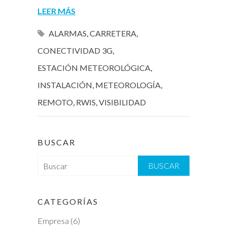
LEER MÁS
ALARMAS
,
CARRETERA
,
CONECTIVIDAD 3G
,
ESTACIÓN METEOROLÓGICA
,
INSTALACIÓN
,
METEOROLOGÍA
,
REMOTO
,
RWIS
,
VISIBILIDAD
BUSCAR
B
u
s
c
CATEGORÍAS
a
Empresa
(6)
r