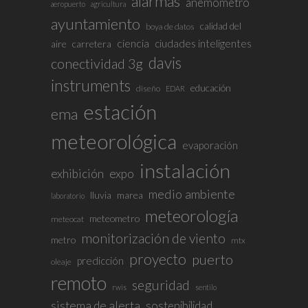
alarmas
anemómetro
aeropuerto
agricultura
ayuntamiento
calidad del
boya de datos
ciencia
ciudades inteligentes
aire
carretera
davis
conectividad 3g
instruments
educación
diseño
EDAR
estación
ema
meteorológica
evaporación
instalación
exhibición
expo
medio ambiente
lluvia
marea
laboratorio
meteorología
meteometro
meteocat
monitorización de viento
metro
mtx
proyecto
puerto
predicción
oleaje
remoto
seguridad
rwis
sentilo
sistema de alerta
sostenibilidad