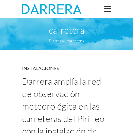
carretera
Darrera
/
carretera
INSTALACIONES
Darrera amplía la red
de observación
meteorológica en las
carreteras del Pirineo
con la instalación de