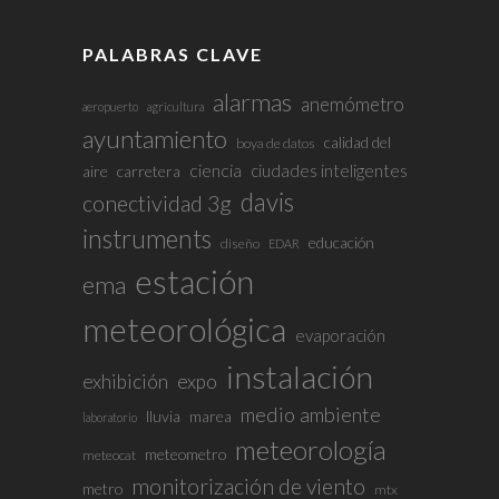
PALABRAS CLAVE
alarmas
anemómetro
aeropuerto
agricultura
ayuntamiento
calidad del
boya de datos
ciencia
ciudades inteligentes
aire
carretera
davis
conectividad 3g
instruments
educación
diseño
EDAR
estación
ema
meteorológica
evaporación
instalación
exhibición
expo
medio ambiente
lluvia
marea
laboratorio
meteorología
meteometro
meteocat
monitorización de viento
metro
mtx