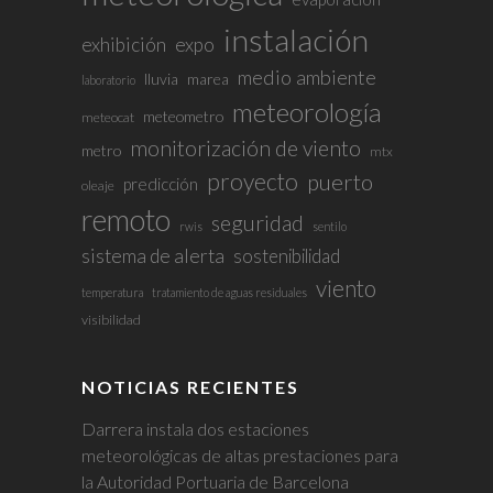
instalación
exhibición
expo
medio ambiente
lluvia
marea
laboratorio
meteorología
meteometro
meteocat
monitorización de viento
metro
mtx
proyecto
puerto
predicción
oleaje
remoto
seguridad
rwis
sentilo
sistema de alerta
sostenibilidad
viento
temperatura
tratamiento de aguas residuales
visibilidad
NOTICIAS RECIENTES
Darrera instala dos estaciones
meteorológicas de altas prestaciones para
la Autoridad Portuaria de Barcelona