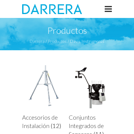
Productos
Darrera
/
Productos
/
Davis Instruments
Accesorios de
Conjuntos
Instalación
(12)
Integrados de