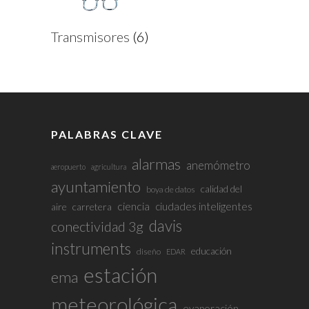
Transmisores
(6)
PALABRAS CLAVE
alarmas
anemómetro
aeropuerto
agricultura
ayuntamiento
calidad del
boya de datos
ciencia
ciudades inteligentes
aire
carretera
davis
conectividad 3g
instruments
educación
diseño
EDAR
estación
ema
meteorológica
evaporación