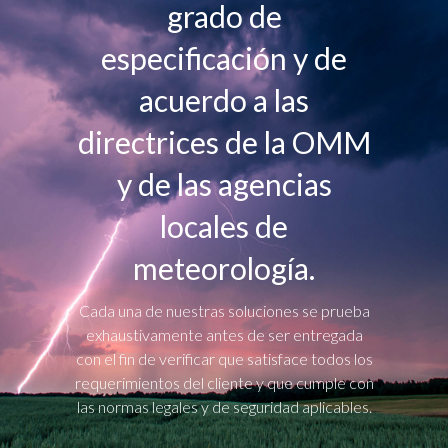
grado de
especificación y de
acuerdo a las
directrices de la OMM
y de las agencias
locales de
meteorología.
Cada una de nuestras soluciones se prueba
exhaustivamente antes de ser entregada
con el fin de verificar que satisface todos los
requerimientos del cliente y que cumple con
las normas legales y de seguridad aplicables.