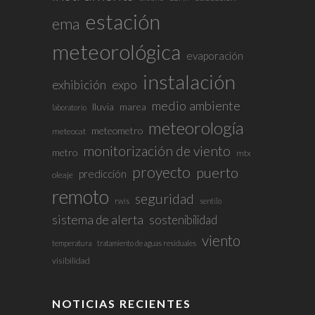
estación
ema
meteorológica
evaporación
instalación
exhibición
expo
medio ambiente
lluvia
marea
laboratorio
meteorología
meteometro
meteocat
monitorización de viento
metro
mtx
proyecto
puerto
predicción
oleaje
remoto
seguridad
rwis
sentilo
sistema de alerta
sostenibilidad
viento
temperatura
tratamiento de aguas residuales
visibilidad
NOTICIAS RECIENTES