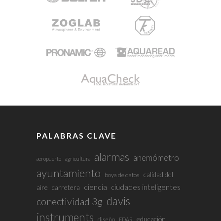
PALABRAS CLAVE
alarmas
anemómetro
aeropuerto
agricultura
ayuntamiento
calidad del
boya de datos
ciencia
ciudades inteligentes
aire
carretera
davis
conectividad 3g
instruments
educación
diseño
EDAR