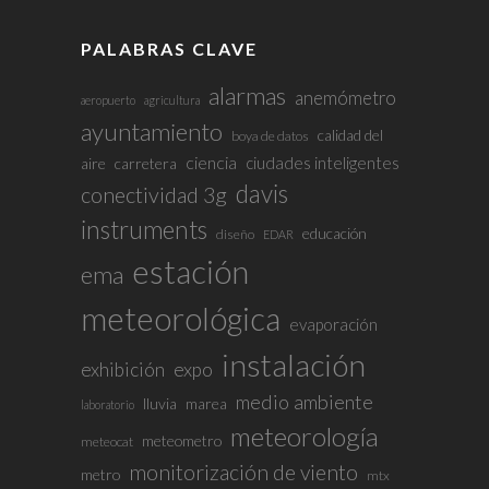
PALABRAS CLAVE
alarmas
anemómetro
aeropuerto
agricultura
ayuntamiento
calidad del
boya de datos
ciencia
ciudades inteligentes
aire
carretera
davis
conectividad 3g
instruments
educación
diseño
EDAR
estación
ema
meteorológica
evaporación
instalación
exhibición
expo
medio ambiente
lluvia
marea
laboratorio
meteorología
meteometro
meteocat
monitorización de viento
metro
mtx