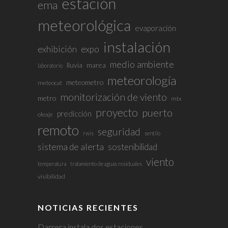
estación
ema
meteorológica
evaporación
instalación
exhibición
expo
medio ambiente
lluvia
marea
laboratorio
meteorología
meteometro
meteocat
monitorización de viento
metro
mtx
proyecto
puerto
predicción
oleaje
remoto
seguridad
rwis
sentilo
sistema de alerta
sostenibilidad
viento
temperatura
tratamiento de aguas residuales
visibilidad
NOTICIAS RECIENTES
Darrera instala dos estaciones