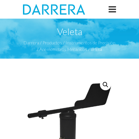
Veleta
Darrera
/
Productos
/
Instrumentos de Precisión
/
Anemómetros Mecánicos
/
Veleta