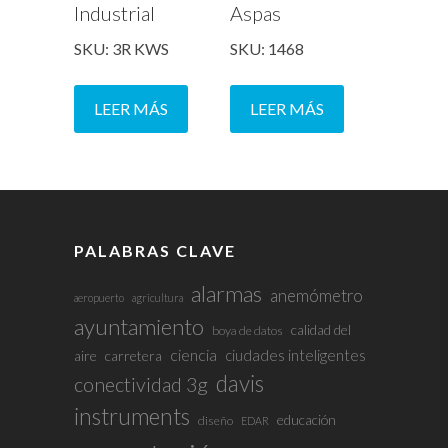
Industrial
Aspas
SKU: 3R KWS
SKU: 1468
LEER MÁS
LEER MÁS
PALABRAS CLAVE
alarmas
anemómetro
aeropuerto
agricultura
ayuntamiento
calidad del
boya de datos
ciencia
ciudades inteligentes
aire
carretera
davis
conectividad 3g
instruments
educación
diseño
EDAR