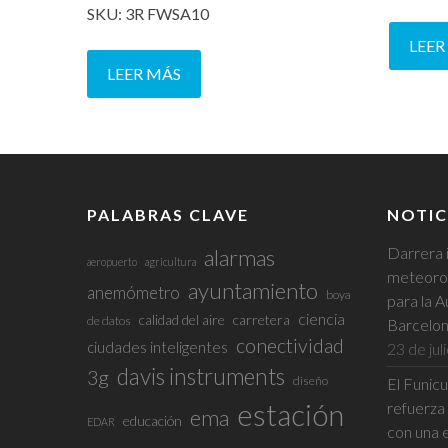
SKU: 3R FWSA10
LEER
LEER MÁS
PALABRAS CLAVE
NOTIC
Darrera 
alarmas
aeropuerto
agricultura
meteorol
ayuntamiento
anemómetro
boya
para la A
ciencia
calidad del aire
carretera
de datos
Barcelo
conectividad
ciudades inteligentes
23 de jul
davis instruments
3g
diseño
El Funic
estación
refuerza 
ema
educación
EDAR
con una 