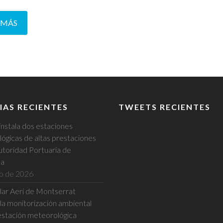
 MÁS
IAS RECIENTES
TWEETS RECIENTES
instala dos estaciones
ógicas de altas prestaciones
utoridad Portuaria de
na
io de 2026
ular Aeri de Montserrat
la monitorización ambiental
estación meteorológica