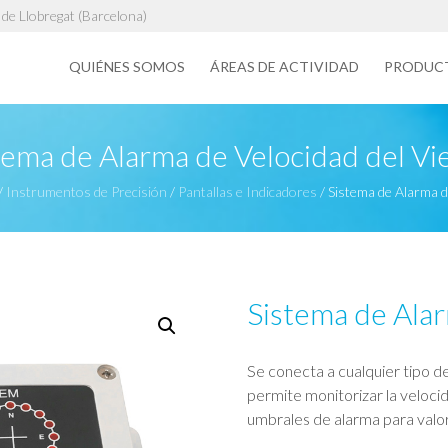
de Llobregat (Barcelona)
QUIÉNES SOMOS
ÁREAS DE ACTIVIDAD
PRODUC
tema de Alarma de Velocidad del Vi
/
Instrumentos de Precisión
/
Pantallas e Indicadores
/
Sistema de Alarma d
Sistema de Alar
Se conecta a cualquier tipo d
permite monitorizar la velocid
umbrales de alarma para valor