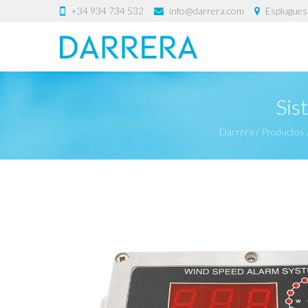
+34 934 734 532
info@darrera.com
Esplugues 
Sis
Darrera
/
Productos