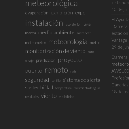
meteorológica
instalad
10 de jul
exhibición
expo
evaporación
El Ayunta
instalación
lluvia
laboratorio
Darrera p
medio ambiente
marea
estación
meteocat
meteorología
Vantage 
meteometro
metro
29 de ju
monitorización de viento
mtx
Darrera i
proyecto
predicción
oleaje
meteorol
remoto
puerto
AWS100 e
rwis
Profesio
seguridad
sistema de alerta
sentilo
Canarias
sostenibilidad
temperatura
tratamiento de aguas
18 de ma
viento
visibilidad
residuales