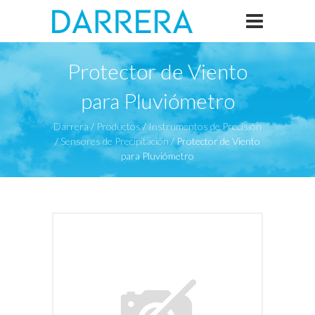
Protector de Viento
para Pluviómetro
Darrera
/
Productos
/
Instrumentos de Precisión
/
Sensores de Precipitación
/
Protector de Viento
para Pluviómetro