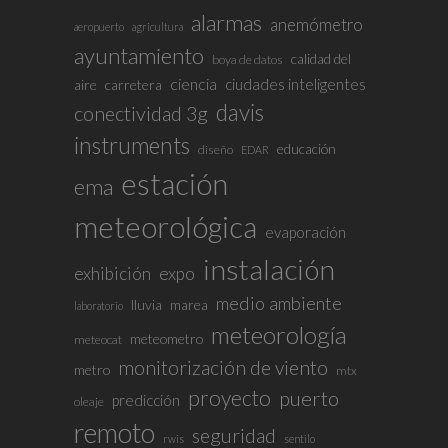
alarmas
anemómetro
aeropuerto
agricultura
ayuntamiento
calidad del
boya de datos
ciencia
ciudades inteligentes
aire
carretera
davis
conectividad 3g
instruments
educación
diseño
EDAR
estación
ema
meteorológica
evaporación
instalación
exhibición
expo
medio ambiente
lluvia
marea
laboratorio
meteorología
meteometro
meteocat
monitorización de viento
metro
mtx
proyecto
puerto
predicción
oleaje
remoto
seguridad
rwis
sentilo