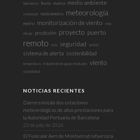
medio ambiente
lluvia
marea
laboratorio
meteorología
meteometro
meteocat
monitorización de viento
metro
mtx
proyecto
puerto
predicción
oleaje
remoto
seguridad
rwis
sentilo
sistema de alerta
sostenibilidad
viento
temperatura
tratamiento de aguas residuales
visibilidad
NOTICIAS RECIENTES
Darrera instala dos estaciones
meteorológicas de altas prestaciones para
la Autoridad Portuaria de Barcelona
23 de julio de 2026
El Funicular Aeri de Montserrat refuerza la