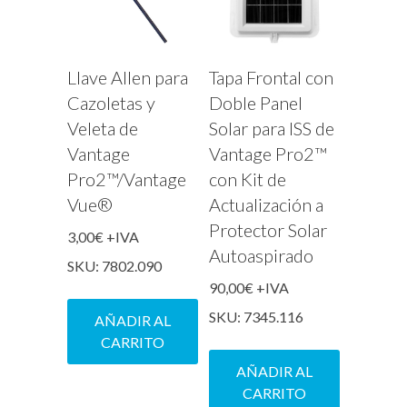
Llave Allen para
Tapa Frontal con
Cazoletas y
Doble Panel
Veleta de
Solar para ISS de
Vantage
Vantage Pro2™
Pro2™/Vantage
con Kit de
Vue®
Actualización a
Protector Solar
3,00
€
+IVA
Autoaspirado
SKU: 7802.090
90,00
€
+IVA
SKU: 7345.116
AÑADIR AL
CARRITO
AÑADIR AL
CARRITO