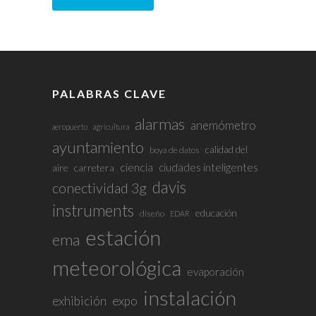
PALABRAS CLAVE
alarmas
anemómetro
aeropuerto
agricultura
ayuntamiento
calidad del
boya de datos
ciencia
ciudades inteligentes
aire
carretera
davis
conectividad 3g
instruments
educación
diseño
EDAR
estación
ema
meteorológica
evaporación
instalación
exhibición
expo