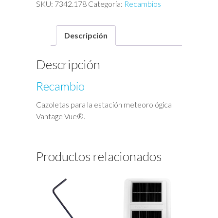
Vue®
SKU:
7342.178
Categoría:
Recambios
cantidad
Descripción
Descripción
Recambio
Cazoletas para la estación meteorológica
Vantage Vue®.
Productos relacionados