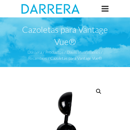
Cazoletas para Vantage
Vue®
Darrera
/
Productos
/
Davis Instruments
/
Recambios
/
Cazoletas para Vantage Vue®