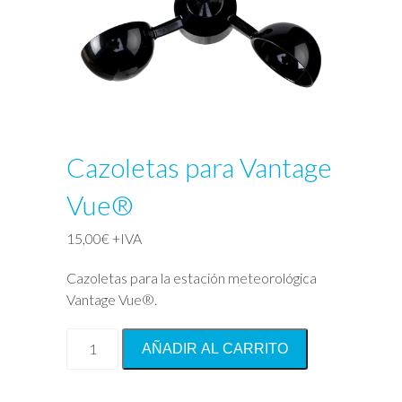
Cazoletas para Vantage
Vue®
15,00
€
+IVA
Cazoletas para la estación meteorológica
Vantage Vue®.
Cazoletas
AÑADIR AL CARRITO
para
Vantage