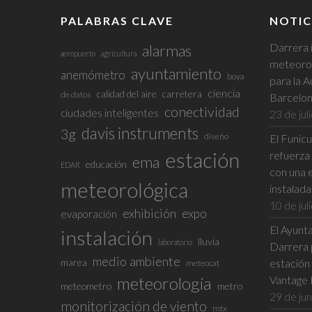
en
PALABRAS CLAVE
NOTIC
la
página
Darrera 
alarmas
aeropuerto
agricultura
de
meteorol
ayuntamiento
anemómetro
producto
boya
para la A
ciencia
calidad del aire
carretera
de datos
Barcelo
conectividad
ciudades inteligentes
23 de jul
davis instruments
3g
diseño
El Funic
estación
refuerza 
ema
educación
EDAR
con una 
meteorológica
instalad
10 de jul
exhibición
expo
evaporación
El Ayunta
instalación
lluvia
laboratorio
Darrera p
medio ambiente
marea
estación
meteocat
meteorología
Vantage 
meteometro
metro
29 de ju
monitorización de viento
mtx