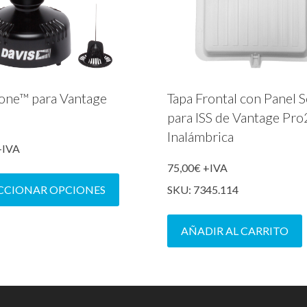
one™ para Vantage
Tapa Frontal con Panel S
para ISS de Vantage Pr
Inalámbrica
+IVA
75,00
€
+IVA
Este
producto
ECCIONAR OPCIONES
SKU: 7345.114
tiene
múltiples
AÑADIR AL CARRITO
variantes.
Las
opciones
se
pueden