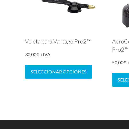
Veleta para Vantage Pro2™
AeroC
Pro2™
30,00
€
+IVA
50,00
€
Este
producto
SELECCIONAR OPCIONES
tiene
SEL
múltiples
variantes.
Las
opciones
se
pueden
elegir