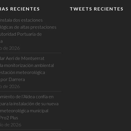
elegir
IAS RECIENTES
TWEETS RECIENTES
en
la
instala dos estaciones
página
ógicas de altas prestaciones
de
utoridad Portuaria de
producto
na
io de 2026
ular Aeri de Montserrat
la monitorización ambiental
estación meteorológica
a por Darrera
io de 2026
miento de l’Aldea confía en
ara la instalación de su nueva
 meteorológica municipal
Pro2 Plus
nio de 2026