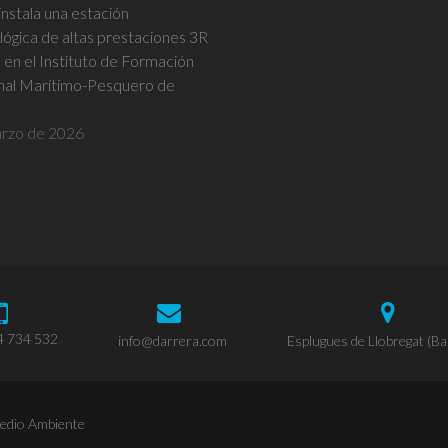
nstala una estación
ógica de altas prestaciones 3R
n el Instituto de Formación
nal Marítimo-Pesquero de
rzo de 2026
4 734 532
info@darrera.com
Esplugues de Llobregat (Ba
Medio Ambiente