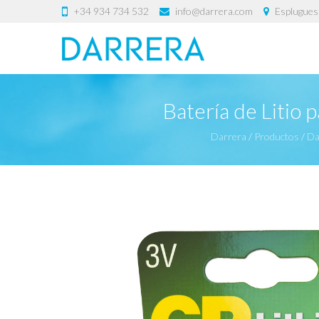
+34 934 734 532
info@darrera.com
Esplugues 
Batería de Litio
Darrera
/
Productos
/
Da