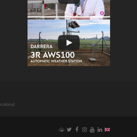
rcelona)
Weathercloud
Twitter
Facebook
Instagram
YouTube
LinkedIn