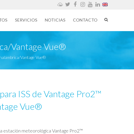
Weathercloud
Twitter
Facebook
Instagram
YouTube
LinkedIn
TOS
SERVICIOS
NOTICIAS
CONTACTO
rica/Vantage Vue®
 Inalámbrica/Vantage Vue®
o para ISS de Vantage Pro2™
ntage Vue®
de la estación meteorológica Vantage Pro2™