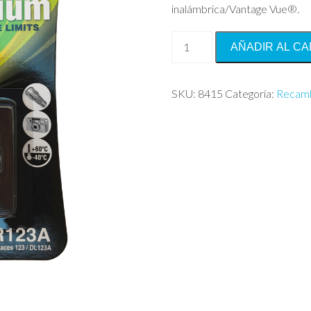
inalámbrica/Vantage Vue®.
Batería
AÑADIR AL CA
de
Litio
para
SKU:
8415
Categoría:
Recam
ISS
de
Vantage
Pro2™
Inalámbrica/Vantage
Vue®
cantidad