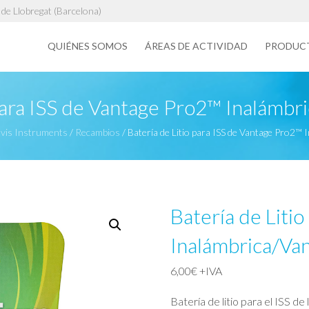
de Llobregat (Barcelona)
QUIÉNES SOMOS
ÁREAS DE ACTIVIDAD
PRODUC
 para ISS de Vantage Pro2™ Inalámb
vis Instruments
/
Recambios
/
Batería de Litio para ISS de Vantage Pro2™
Batería de Liti
Inalámbrica/Va
6,00
€
+IVA
Batería de litio para el ISS 