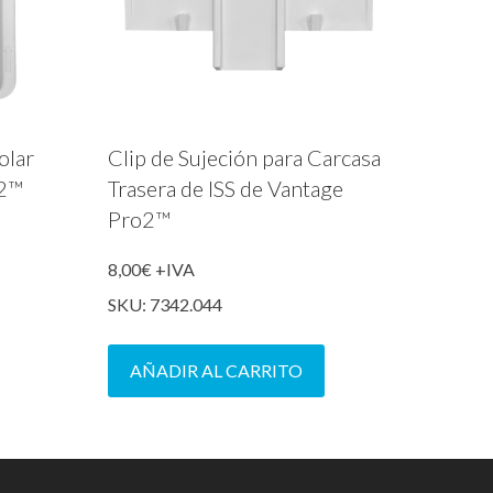
olar
Clip de Sujeción para Carcasa
o2™
Trasera de ISS de Vantage
Pro2™
8,00
€
+IVA
SKU: 7342.044
AÑADIR AL CARRITO