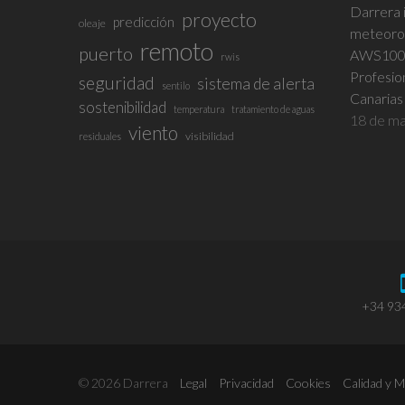
Darrera i
proyecto
predicción
oleaje
meteorol
remoto
puerto
AWS100 e
rwis
Profesio
seguridad
sistema de alerta
sentilo
Canarias
sostenibilidad
temperatura
tratamiento de aguas
18 de ma
viento
visibilidad
residuales
+34 93
© 2026 Darrera
Legal
Privacidad
Cookies
Calidad y 