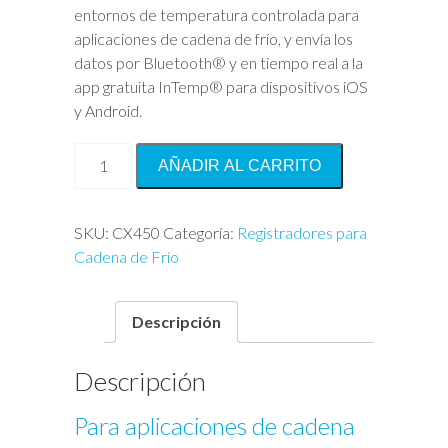
entornos de temperatura controlada para
aplicaciones de cadena de frío, y envía los
datos por Bluetooth® y en tiempo real a la
app gratuita InTemp® para dispositivos iOS
y Android.
InTemp®
AÑADIR AL CARRITO
Temperature/Relative
Humidity
cantidad
SKU:
CX450
Categoría:
Registradores para
Cadena de Frío
Descripción
Descripción
Para aplicaciones de cadena