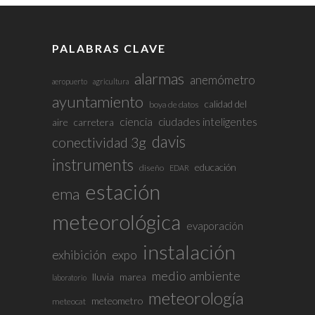
PALABRAS CLAVE
alarmas
anemómetro
aeropuerto
agricultura
ayuntamiento
calidad del
boya de datos
ciencia
ciudades inteligentes
aire
carretera
davis
conectividad 3g
instruments
educación
diseño
EDAR
estación
ema
meteorológica
evaporación
instalación
exhibición
expo
medio ambiente
lluvia
marea
laboratorio
meteorología
meteometro
meteocat