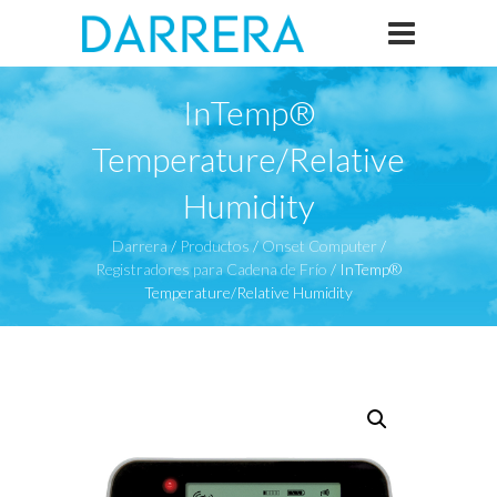
InTemp®
Temperature/Relative
Humidity
Darrera
/
Productos
/
Onset Computer
/
Registradores para Cadena de Frío
/
InTemp®
Temperature/Relative Humidity