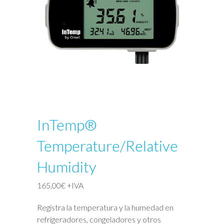
InTemp®
Temperature/Relative
Humidity
165,00
€
+IVA
Registra la temperatura y la humedad en
refrigeradores, congeladores y otros