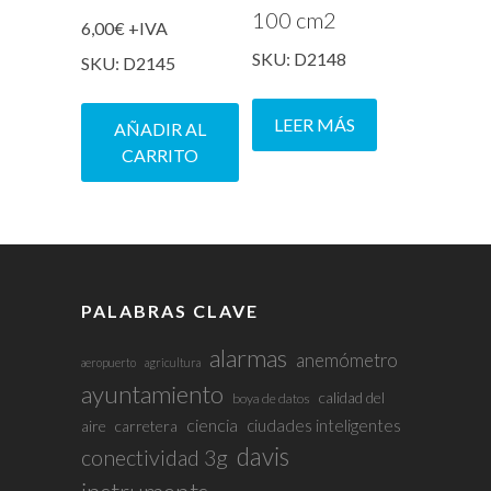
100 cm2
6,00
€
+IVA
SKU: D2148
SKU: D2145
LEER MÁS
AÑADIR AL
CARRITO
PALABRAS CLAVE
alarmas
anemómetro
aeropuerto
agricultura
ayuntamiento
calidad del
boya de datos
ciencia
ciudades inteligentes
aire
carretera
davis
conectividad 3g