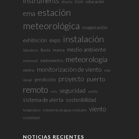
instruments
educación
diseño
EDAR
estación
ema
meteorológica
evaporación
instalación
exhibición
expo
medio ambiente
lluvia
marea
laboratorio
meteorología
meteometro
meteocat
monitorización de viento
metro
mtx
proyecto
puerto
predicción
oleaje
remoto
seguridad
rwis
sentilo
sistema de alerta
sostenibilidad
viento
temperatura
tratamiento de aguas residuales
visibilidad
NOTICIAS RECIENTES