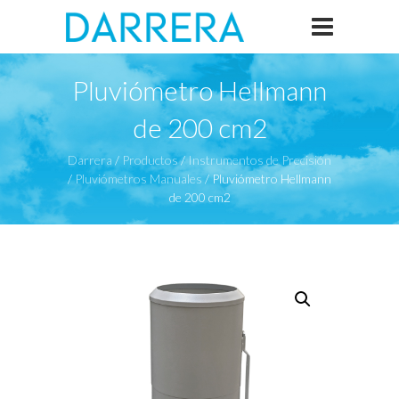
Pluviómetro Hellmann
de 200 cm2
Darrera
/
Productos
/
Instrumentos de Precisión
/
Pluviómetros Manuales
/
Pluviómetro Hellmann
de 200 cm2