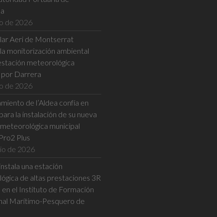
na
io de 2026
ular Aeri de Montserrat
la monitorización ambiental
estación meteorológica
a por Darrera
io de 2026
miento de l’Aldea confía en
ara la instalación de su nueva
 meteorológica municipal
Pro2 Plus
nio de 2026
nstala una estación
ógica de altas prestaciones 3R
n el Instituto de Formación
nal Marítimo-Pesquero de