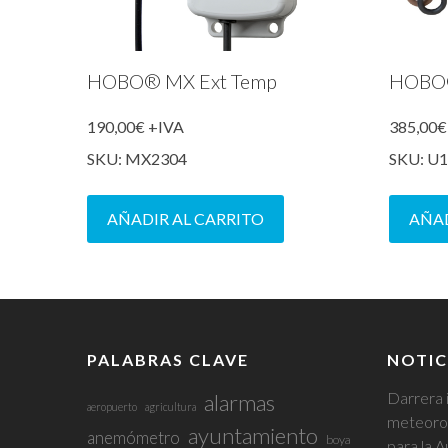
HOBO® MX Ext Temp
HOBO®
190,00
€
+IVA
385,00
€
SKU: MX2304
SKU: U
AÑADIR AL CARRITO
AÑAD
PALABRAS CLAVE
NOTIC
Darrera 
alarmas
aeropuerto
agricultura
meteorol
ayuntamiento
anemómetro
boya
para la A