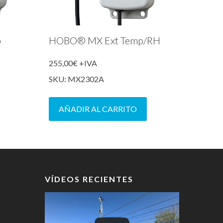
p
HOBO® MX Ext Temp/RH
255,00
€
+IVA
SKU: MX2302A
AÑADIR AL CARRITO
VÍDEOS RECIENTES