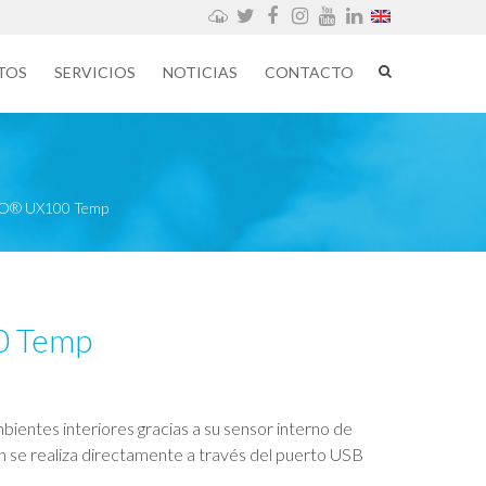
Weathercloud
Twitter
Facebook
Instagram
YouTube
LinkedIn
TOS
SERVICIOS
NOTICIAS
CONTACTO
® UX100 Temp
 Temp
bientes interiores gracias a su sensor interno de
 se realiza directamente a través del puerto USB