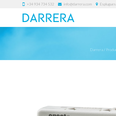
+34 934 734 532
info@darrera.com
Esplugues 
Darrera
/
Produ