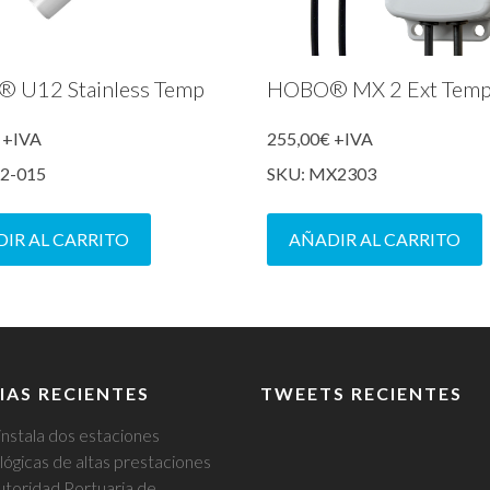
 U12 Stainless Temp
HOBO® MX 2 Ext Tem
+IVA
255,00
€
+IVA
12-015
SKU: MX2303
IR AL CARRITO
AÑADIR AL CARRITO
IAS RECIENTES
TWEETS RECIENTES
instala dos estaciones
ógicas de altas prestaciones
utoridad Portuaria de