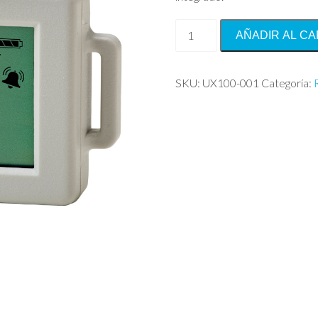
HOBO®
AÑADIR AL CA
UX100
Temp
cantidad
SKU:
UX100-001
Categoría: