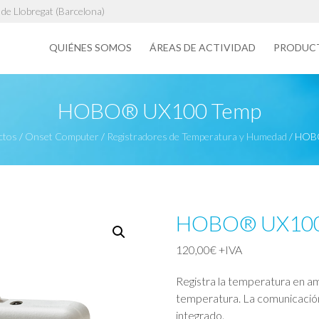
de Llobregat (Barcelona)
QUIÉNES SOMOS
ÁREAS DE ACTIVIDAD
PRODUC
HOBO® UX100 Temp
ctos
/
Onset Computer
/
Registradores de Temperatura y Humedad
/
HOBO
HOBO® UX100
120,00
€
+IVA
Registra la temperatura en am
temperatura. La comunicación
integrado.