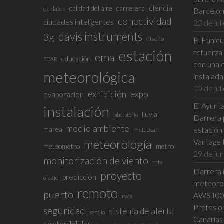
ciencia
calidad del aire
carretera
de datos
Barcelo
conectividad
ciudades inteligentes
23 de jul
davis instruments
3g
diseño
El Funic
estación
refuerza 
ema
educación
EDAR
con una 
meteorológica
instalad
10 de jul
exhibición
expo
evaporación
El Ayunta
instalación
lluvia
laboratorio
Darrera p
medio ambiente
marea
estación
meteocat
meteorología
Vantage 
meteometro
metro
29 de ju
monitorización de viento
mtx
Darrera i
proyecto
predicción
oleaje
meteorol
remoto
puerto
AWS100 e
rwis
Profesio
seguridad
sistema de alerta
sentilo
Canarias