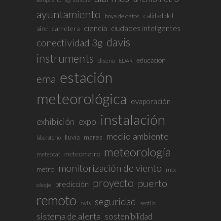
ayuntamiento
calidad del
boya de datos
ciencia
ciudades inteligentes
aire
carretera
davis
conectividad 3g
instruments
educación
diseño
EDAR
estación
ema
meteorológica
evaporación
instalación
exhibición
expo
medio ambiente
lluvia
marea
laboratorio
meteorología
meteometro
meteocat
monitorización de viento
metro
mtx
proyecto
puerto
predicción
oleaje
remoto
seguridad
rwis
sentilo
sistema de alerta
sostenibilidad