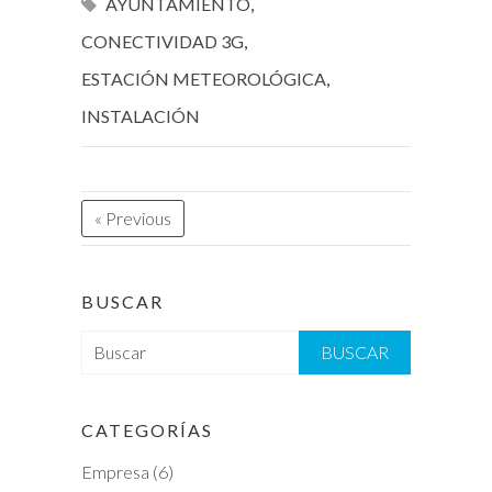
AYUNTAMIENTO
,
CONECTIVIDAD 3G
,
ESTACIÓN METEOROLÓGICA
,
INSTALACIÓN
« Previous
BUSCAR
B
u
s
c
CATEGORÍAS
a
Empresa
(6)
r