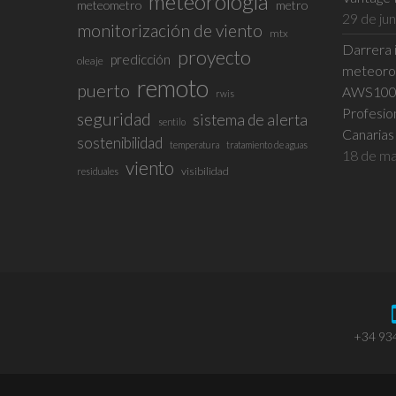
meteorología
meteometro
metro
29 de ju
monitorización de viento
mtx
Darrera i
proyecto
predicción
oleaje
meteorol
remoto
puerto
AWS100 e
rwis
Profesio
seguridad
sistema de alerta
sentilo
Canarias
sostenibilidad
temperatura
tratamiento de aguas
18 de ma
viento
visibilidad
residuales
+34 93