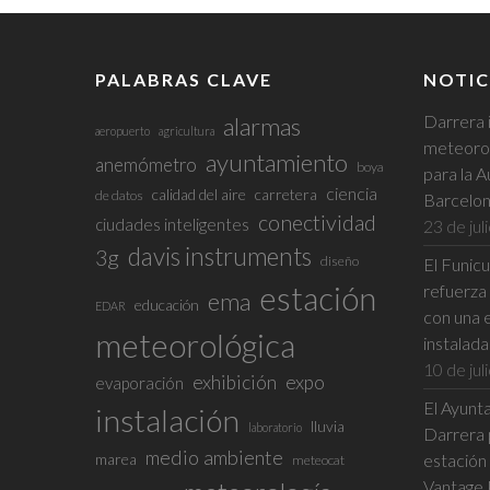
PALABRAS CLAVE
NOTIC
Darrera 
alarmas
aeropuerto
agricultura
meteorol
ayuntamiento
anemómetro
boya
para la A
ciencia
calidad del aire
carretera
de datos
Barcelo
conectividad
ciudades inteligentes
23 de jul
davis instruments
3g
diseño
El Funic
estación
refuerza 
ema
educación
EDAR
con una 
meteorológica
instalad
10 de jul
exhibición
expo
evaporación
El Ayunta
instalación
lluvia
laboratorio
Darrera p
medio ambiente
marea
estación
meteocat
Vantage 