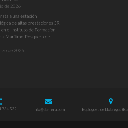
nio de 2026
nstala una estación
ógica de altas prestaciones 3R
n el Instituto de Formación
nal Marítimo-Pesquero de
rzo de 2026
4 734 532
info@darrera.com
Esplugues de Llobregat (Ba