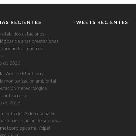
IAS RECIENTES
TWEETS RECIENTES
instala dos estaciones
ógicas de altas prestaciones
utoridad Portuaria de
na
io de 2026
ular Aeri de Montserrat
la monitorización ambiental
estación meteorológica
a por Darrera
io de 2026
miento de l’Aldea confía en
ara la instalación de su nueva
 meteorológica municipal
Pro2 Plus