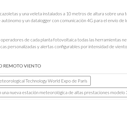
oletas y una veleta instalados a 10 metros de altura sobre una t
e autónomo y un datalogger con comunicación 4G para el envío de l
operadores de cada planta fotovoltaica todas las herramientas nece
ficas personalizadas y alertas configurables por intensidad de vien
O
REMOTO
VIENTO
eteorological Technology World Expo de París
n una nueva estación meteorológica de altas prestaciones modelo