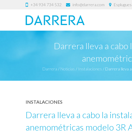
+34 934 734 532
info@darrera.com
Esplugues 
Darrera lleva a cabo 
anemométrica
Darrera
/
Noticias
/
Instalaciones
/
Darrera lleva 
INSTALACIONES
Darrera lleva a cabo la inst
anemométricas modelo 3R AW