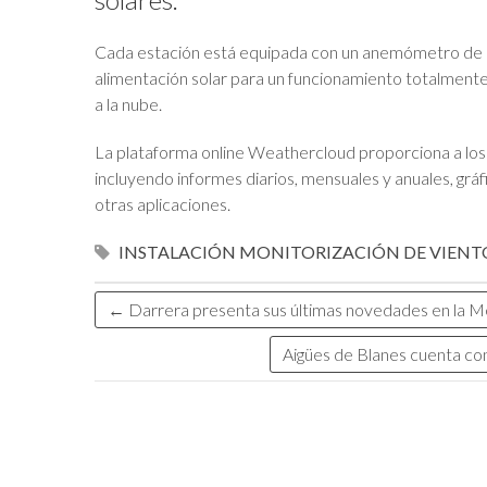
Cada estación está equipada con un anemómetro de caz
alimentación solar para un funcionamiento totalment
a la nube.
La plataforma online Weathercloud proporciona a los 
incluyendo informes diarios, mensuales y anuales, grá
otras aplicaciones.
INSTALACIÓN
MONITORIZACIÓN DE VIENT
←
Darrera presenta sus últimas novedades en la M
Aigües de Blanes cuenta co