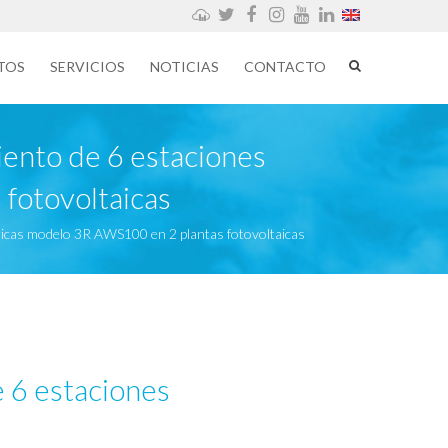
Weathercloud
Twitter
Facebook
Instagram
YouTube
LinkedIn
TOS
SERVICIOS
NOTICIAS
CONTACTO
miento de 6 estaciones
fotovoltaicas
tricas modelo 3R AWS100 en 2 plantas fotovoltaicas
e 6 estaciones