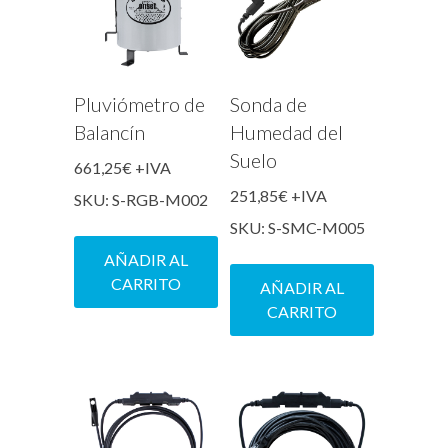
Pluviómetro de
Sonda de
Balancín
Humedad del
Suelo
661,25
€
+IVA
251,85
€
+IVA
SKU: S-RGB-M002
SKU: S-SMC-M005
AÑADIR AL
CARRITO
AÑADIR AL
CARRITO