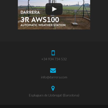
+34 934 734 532
info@darrera.com
Esplugues de Llobregat (Barcelona)