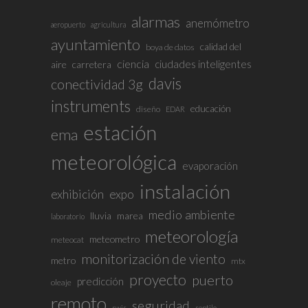
alarmas
anemómetro
aeropuerto
agricultura
ayuntamiento
calidad del
boya de datos
ciencia
ciudades inteligentes
aire
carretera
davis
conectividad 3g
instruments
educación
diseño
EDAR
estación
ema
meteorológica
evaporación
instalación
exhibición
expo
medio ambiente
lluvia
marea
laboratorio
meteorología
meteometro
meteocat
monitorización de viento
metro
mtx
proyecto
puerto
predicción
oleaje
remoto
seguridad
rwis
sentilo