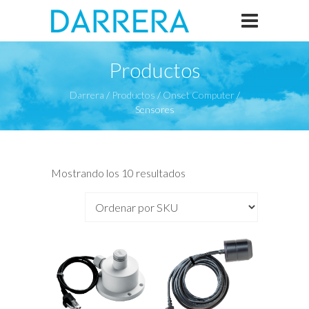
Productos
Darrera
/
Productos
/
Onset Computer
/
Sensores
Mostrando los 10 resultados