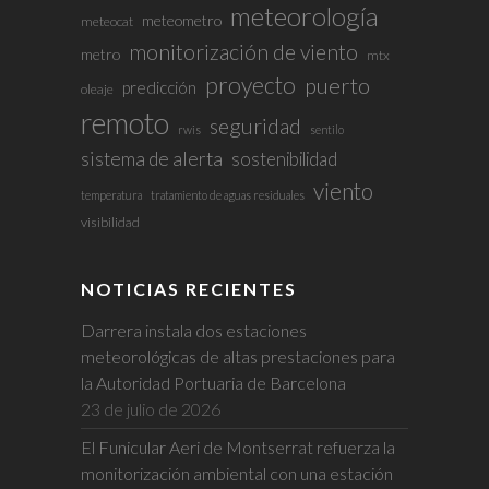
meteorología
meteometro
meteocat
monitorización de viento
metro
mtx
proyecto
puerto
predicción
oleaje
remoto
seguridad
rwis
sentilo
sistema de alerta
sostenibilidad
viento
temperatura
tratamiento de aguas residuales
visibilidad
NOTICIAS RECIENTES
Darrera instala dos estaciones
meteorológicas de altas prestaciones para
la Autoridad Portuaria de Barcelona
23 de julio de 2026
El Funicular Aeri de Montserrat refuerza la
monitorización ambiental con una estación