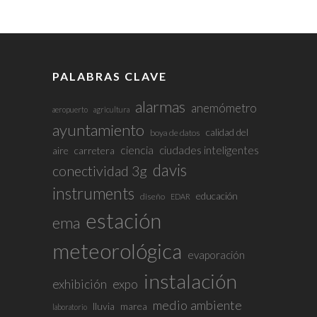
PALABRAS CLAVE
alarmas
anemómetro
aeropuerto
agricultura
ayuntamiento
calidad del
boya de datos
ciencia
ciudades inteligentes
aire
carretera
davis
conectividad 3g
instruments
educación
diseño
EDAR
estación
ema
meteorológica
evaporación
instalación
exhibición
expo
medio ambiente
lluvia
marea
laboratorio