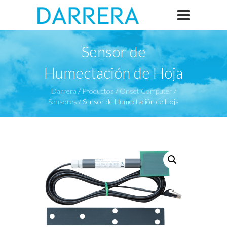
Sensor de
Humectación de Hoja
Darrera
/
Productos
/
Onset Computer
/
Sensores
/
Sensor de Humectación de Hoja