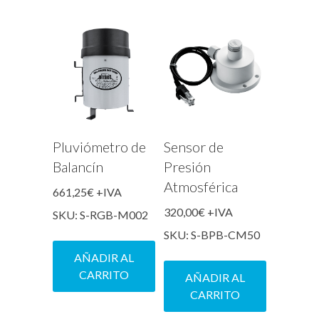
Pluviómetro de
Sensor de
Balancín
Presión
Atmosférica
661,25
€
+IVA
320,00
€
+IVA
SKU: S-RGB-M002
SKU: S-BPB-CM50
AÑADIR AL
CARRITO
AÑADIR AL
CARRITO