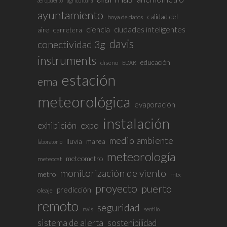
aeropuerto
agricultura
ayuntamiento
calidad del
boya de datos
ciencia
ciudades inteligentes
aire
carretera
davis
conectividad 3g
instruments
educación
diseño
EDAR
estación
ema
meteorológica
evaporación
instalación
exhibición
expo
medio ambiente
lluvia
marea
laboratorio
meteorología
meteometro
meteocat
monitorización de viento
metro
mtx
proyecto
puerto
predicción
oleaje
remoto
seguridad
rwis
sentilo
sistema de alerta
sostenibilidad