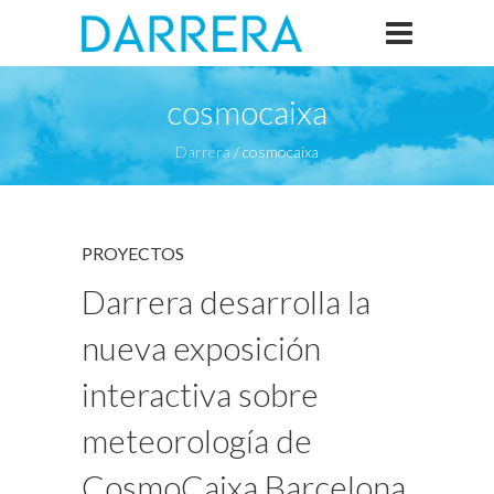
cosmocaixa
Darrera
/
cosmocaixa
PROYECTOS
Darrera desarrolla la
nueva exposición
interactiva sobre
meteorología de
CosmoCaixa Barcelona