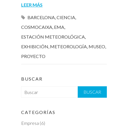
LEER MÁS
BARCELONA
,
CIENCIA
,
COSMOCAIXA
,
EMA
,
ESTACIÓN METEOROLÓGICA
,
EXHIBICIÓN
,
METEOROLOGÍA
,
MUSEO
,
PROYECTO
BUSCAR
B
u
s
c
CATEGORÍAS
a
Empresa
(6)
r