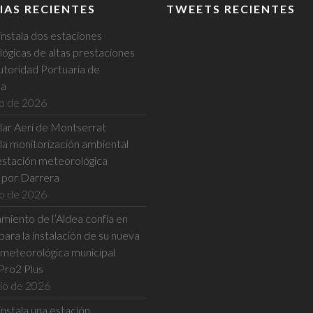
IAS RECIENTES
TWEETS RECIENTES
instala dos estaciones
ógicas de altas prestaciones
utoridad Portuaria de
na
io de 2026
ular Aeri de Montserrat
la monitorización ambiental
estación meteorológica
a por Darrera
io de 2026
miento de l’Aldea confía en
ara la instalación de su nueva
 meteorológica municipal
Pro2 Plus
nio de 2026
nstala una estación