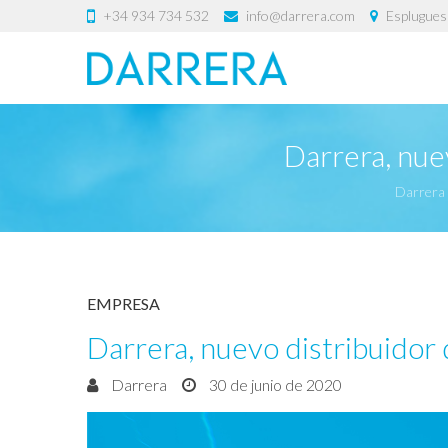
+34 934 734 532
info@darrera.com
Esplugues 
Darrera, nue
Darrera
EMPRESA
Darrera, nuevo distribuidor
Darrera
30 de junio de 2020