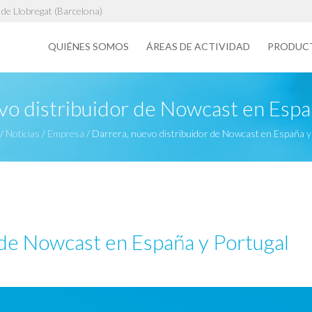
de Llobregat (Barcelona)
QUIÉNES SOMOS
ÁREAS DE ACTIVIDAD
PRODUC
vo distribuidor de Nowcast en Espa
/
Noticias
/
Empresa
/
Darrera, nuevo distribuidor de Nowcast en España y
 de Nowcast en España y Portugal