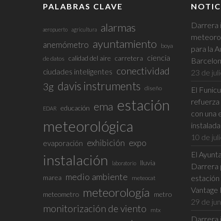
PALABRAS CLAVE
NOTIC
Darrera 
alarmas
aeropuerto
agricultura
meteorol
ayuntamiento
anemómetro
boya
para la A
ciencia
calidad del aire
carretera
de datos
Barcelo
conectividad
ciudades inteligentes
23 de jul
davis instruments
3g
diseño
El Funic
estación
refuerza 
ema
educación
EDAR
con una 
meteorológica
instalad
10 de jul
exhibición
expo
evaporación
El Ayunta
instalación
lluvia
laboratorio
Darrera p
medio ambiente
marea
estación
meteocat
meteorología
Vantage 
meteometro
metro
29 de ju
monitorización de viento
mtx
Darrera i