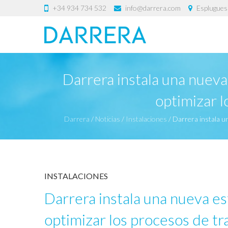
+34 934 734 532
info@darrera.com
Esplugues 
Darrera instala una nuev
optimizar l
Darrera
/
Noticias
/
Instalaciones
/
Darrera instala u
INSTALACIONES
Darrera instala una nueva e
optimizar los procesos de t