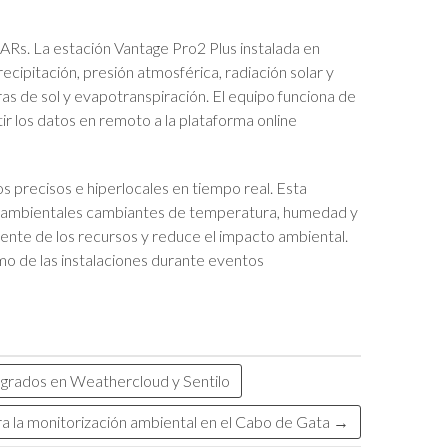
DARs. La estación Vantage Pro2 Plus instalada en
ipitación, presión atmosférica, radiación solar y
ras de sol y evapotranspiración. El equipo funciona de
 los datos en remoto a la plataforma online
s precisos e hiperlocales en tiempo real. Esta
nes ambientales cambiantes de temperatura, humedad y
iente de los recursos y reduce el impacto ambiental.
mo de las instalaciones durante eventos
tegrados en Weathercloud y Sentilo
a la monitorización ambiental en el Cabo de Gata
→