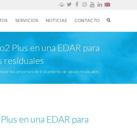
Weathercloud
Twitter
Facebook
Instagram
YouTube
LinkedIn
TOS
SERVICIOS
NOTICIAS
CONTACTO
ro2 Plus en una EDAR para
s residuales
izar los procesos de tratamiento de aguas residuales
 Plus en una EDAR para