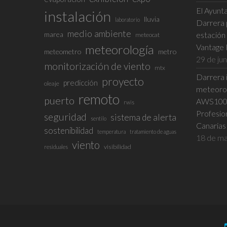
El Ayunta
instalación
lluvia
laboratorio
Darrera p
medio ambiente
marea
estación
meteocat
meteorología
Vantage 
meteometro
metro
29 de ju
monitorización de viento
mtx
Darrera i
proyecto
predicción
oleaje
meteorol
remoto
puerto
AWS100 e
rwis
Profesio
seguridad
sistema de alerta
sentilo
Canarias
sostenibilidad
temperatura
tratamiento de aguas
18 de ma
viento
visibilidad
residuales