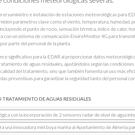
n el suministro e instalación de estaciones meteorológicas para E
iden parámetros clave como el viento, temperatura, humedad, prec
ncluyendo el punto de rocío, sensación térmica, índice de calor, ho
a con un sistema de comunicación EnviroMonitor 4G para transmitir
por parte del personal de la planta.
nce significativo para la EDAR al proporcionar datos meteorológico
 tratamiento de aguas residuales, ajustándolos según las condicio
a calidad del tratamiento, sino que también fomenta un uso más efic
das preventivas para garantizar la seguridad tanto del personal co
D
TRATAMIENTO DE AGUAS RESIDUALES
gica con la incorporación de 2 sensores radar de nivel de agua in
ra una innovadora mini boya marina al Ayuntamiento de Almería par