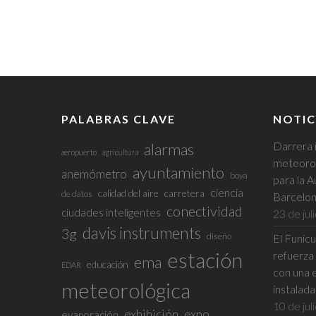
PALABRAS CLAVE
NOTIC
Darrera 
alarmas
aeropuerto
agricultura
meteorol
ayuntamiento
anemómetro
boya
para la A
ciencia
calidad del aire
carretera
de datos
Barcelo
conectividad
ciudades inteligentes
23 de jul
davis instruments
3g
diseño
El Funic
estación
refuerza 
ema
educación
EDAR
con una 
meteorológica
instalad
10 de jul
exhibición
expo
evaporación