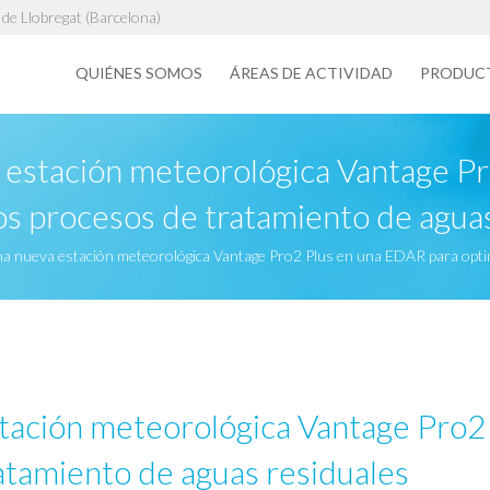
de Llobregat (Barcelona)
QUIÉNES SOMOS
ÁREAS DE ACTIVIDAD
PRODUC
a estación meteorológica Vantage P
os procesos de tratamiento de agua
na nueva estación meteorológica Vantage Pro2 Plus en una EDAR para optim
stación meteorológica Vantage Pro2
ratamiento de aguas residuales