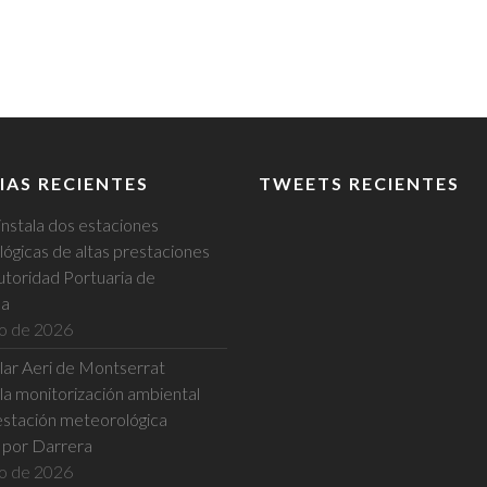
IAS RECIENTES
TWEETS RECIENTES
instala dos estaciones
ógicas de altas prestaciones
utoridad Portuaria de
na
io de 2026
ular Aeri de Montserrat
la monitorización ambiental
estación meteorológica
a por Darrera
io de 2026