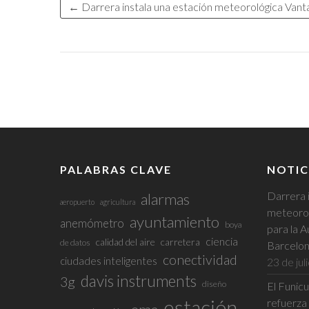
←
Darrera instala una estación meteorológica Vanta
PALABRAS CLAVE
NOTIC
Darrera 
alarmas
aeropuerto
agricultura
meteorol
ayuntamiento
anemómetro
boya
para la A
ciencia
calidad del aire
carretera
de datos
Barcelo
conectividad
ciudades inteligentes
23 de jul
davis instruments
3g
diseño
El Funic
estación
refuerza 