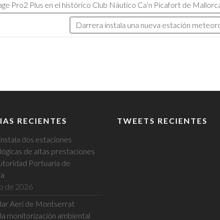
ge Pro2 Plus en el histórico Club Náutico Ca’n Picafort de Mallorc
Darrera instala una nueva estación meteor
IAS RECIENTES
TWEETS RECIENTES
instala dos estaciones
ógicas de altas prestaciones
utoridad Portuaria de
na
io de 2026
ular Aeri de Montserrat
la monitorización ambiental