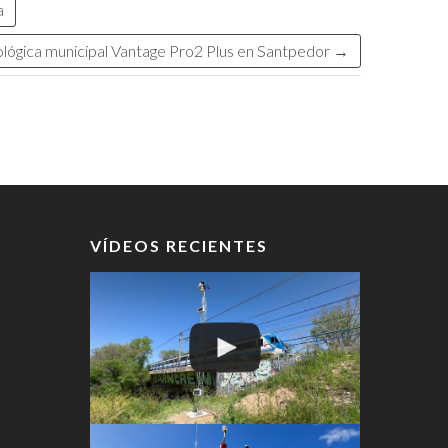
a
ológica municipal Vantage Pro2 Plus en Santpedor
→
VÍDEOS RECIENTES