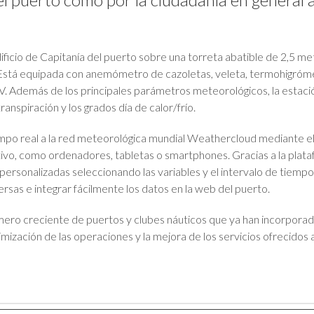
ificio de Capitanía del puerto sobre una torreta abatible de 2,5 m
 Está equipada con anemómetro de cazoletas, veleta, termohigróme
V. Además de los principales parámetros meteorológicos, la estació
transpiración y los grados día de calor/frío.
tiempo real a la red meteorológica mundial Weathercloud mediante 
tivo, como ordenadores, tabletas o smartphones. Gracias a la pla
 personalizadas seleccionando las variables y el intervalo de tiemp
rsas e integrar fácilmente los datos en la web del puerto.
ero creciente de puertos y clubes náuticos que ya han incorporad
mización de las operaciones y la mejora de los servicios ofrecidos a 