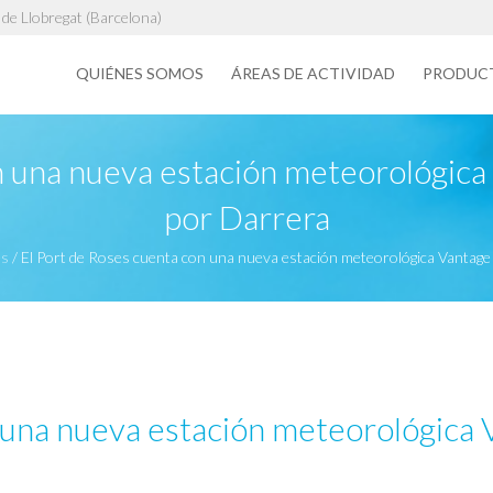
de Llobregat (Barcelona)
QUIÉNES SOMOS
ÁREAS DE ACTIVIDAD
PRODUC
n una nueva estación meteorológica 
por Darrera
es
/
El Port de Roses cuenta con una nueva estación meteorológica Vantage
 una nueva estación meteorológica 