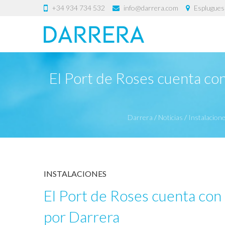
+34 934 734 532
info@darrera.com
Esplugues 
El Port de Roses cuenta co
Darrera
/
Noticias
/
Instalacion
INSTALACIONES
El Port de Roses cuenta con
por Darrera