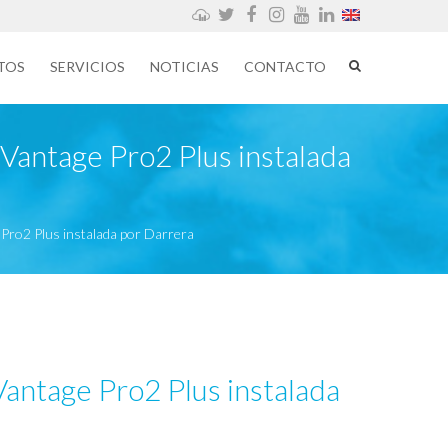
Weathercloud
Twitter
Facebook
Instagram
YouTube
LinkedIn
TOS
SERVICIOS
NOTICIAS
CONTACTO
Vantage Pro2 Plus instalada
 Pro2 Plus instalada por Darrera
Vantage Pro2 Plus instalada