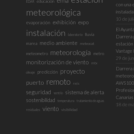
ema
educación
EDAR
con una 
meteorológica
instalad
10 de jul
exhibición
expo
evaporación
El Ayunta
instalación
lluvia
laboratorio
Darrera p
medio ambiente
marea
estación
meteocat
meteorología
Vantage 
meteometro
metro
29 de ju
monitorización de viento
mtx
Darrera i
proyecto
predicción
oleaje
meteorol
remoto
puerto
AWS100 e
rwis
Profesio
seguridad
sistema de alerta
sentilo
Canarias
sostenibilidad
temperatura
tratamiento de aguas
18 de ma
viento
visibilidad
residuales