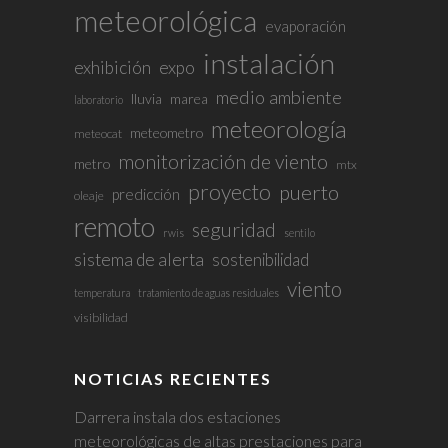
meteorológica
evaporación
instalación
exhibición
expo
medio ambiente
lluvia
marea
laboratorio
meteorología
meteometro
meteocat
monitorización de viento
metro
mtx
proyecto
puerto
predicción
oleaje
remoto
seguridad
rwis
sentilo
sistema de alerta
sostenibilidad
viento
temperatura
tratamiento de aguas residuales
visibilidad
NOTICIAS RECIENTES
Darrera instala dos estaciones
meteorológicas de altas prestaciones para