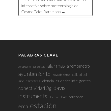
interactiva sobre meteorología de
CosmoCaixa Barcelona
→
PALABRAS CLAVE
alarmas
anemómetro
aeropuerto
agricultura
ayuntamiento
calidad del
boya de datos
ciencia
ciudades inteligentes
aire
carretera
davis
conectividad 3g
instruments
educación
diseño
EDAR
estación
ema